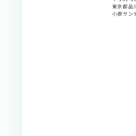
〒 141-0
東京都品川
小原サン