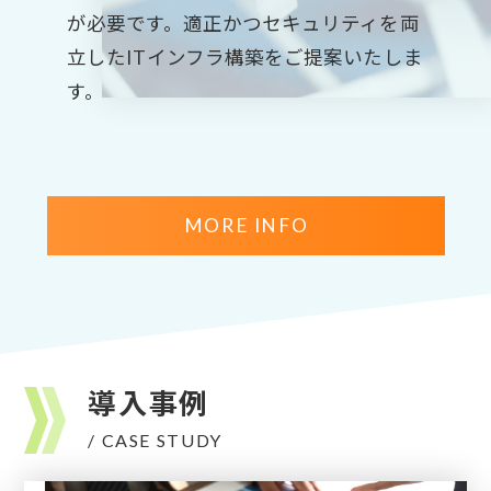
の経験豊富なコンサルタントがトータル
当社はお客様のそんな悩みをWeb・ス
が必要です。適正かつセキュリティを両
型からリモートワーク型まで柔軟なスタ
また、建設業界のDX化推進において、
でサポートします。
マホアプリ開発の実績と技術力、チーム
立したITインフラ構築をご提案いたしま
イルで、当社ITエンジニアにより短中期
アプリ開発・現場情報共有化サービスを
力で解決します。
す。
的に人的リソース不足の解決を支援しま
提供しております。
す。
MORE INFO
導入事例
/ CASE STUDY