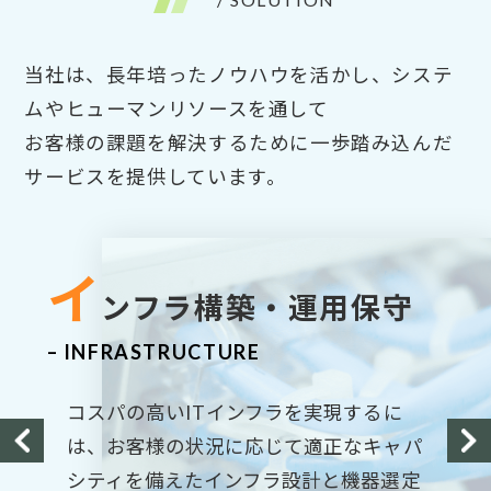
当社は、長年培ったノウハウを活かし、システ
ムやヒューマンリソースを通して
お客様の課題を解決するために一歩踏み込んだ
サービスを提供しています。
IT
ア
イ
エ
建
コンサルティング
プリケーション開発
ンフラ構築・運用保守
ンジニアリング
設コンサルタント・
サービス
DX推進化事業
– CONSULTING
– APP DEVELOPMENT
– INFRASTRUCTURE
– ENGINEERING SERVICE
– CONSTRUCTION / DX
お客様のIT戦略における課題の本質を明
「成果物のクオリティー」「納期遅延」
コスパの高いITインフラを実現するに
確にし、理想を現実にする戦略立案から
「工数の大幅な増加」などお客様のアプ
は、お客様の状況に応じて適正なキャパ
お客様のインフラ・開発プロジェクトの
土木工事の調査・施工・積算および維持
業務改善、システム導入に至るまで当社
リ開発依頼に関する悩みは尽きません。
シティを備えたインフラ設計と機器選定
期間や業務内容に応じて、お客様先常駐
管理など全般で技術支援しております。