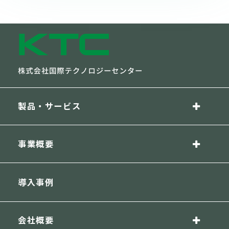
の停止、消去及び第三者への提供の停止の請求（以
下、これらを「開示等の請求等」といいます。）を
することができます。
開示等の請求等につきましては、上記、2.に示す個
人情報保護管理者までご連絡ください。
7. 個人情報の提供の任意性について
個人情報のご提供は任意ですが、必要な情報の提供
が得られなかった場合、ご質問への回答に支障を来
製品・サービス
す場合があります。
8. 機械的に取得される情報について
ウェブサイトを利用される方に関連する情報（アク
事業概要
セスログ、Cookie等）を、不正アクセス検知等セ
キュリティ対策のため、アクセス状況を解析しウェ
ブサイト改善を図るため及びウェブフォームでのセ
ッション管理のために機械的に取得し、取り扱いま
導入事例
す。
以上
会社概要