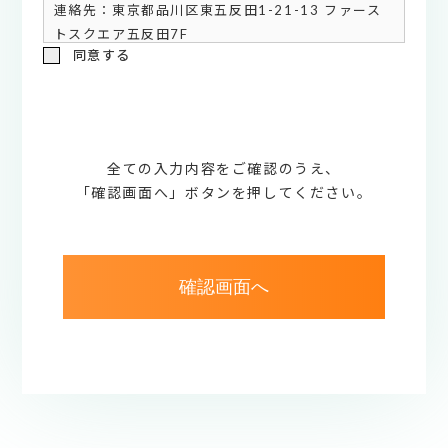
連絡先：東京都品川区東五反田1-21-13 ファース
トスクエア五反田7F
同意する
TEL 03-5475-3614
e-mail
privacy@ktcc.co.jp
3. 個人情報の利用目的
お問い合わせに関する回答と各種連絡のため
4. 個人情報の第三者提供について
全ての入力内容をご確認のうえ、
ご本人の同意がある場合と法令に基づく場合以外に
「確認画面へ」ボタンを押してください。
個人情報の第三者提供はいたしません。
5. 個人情報の取扱いの委託について
個人情報の取扱いを第三者に委託する場合がありま
す。その場合は委託先の安全管理措置等を評価し、
確認画面へ
個人情報を適切に取り扱っていると認められる委託
先を選定します。選定後も委託先として利用中は当
社規程に基づく監督を行います。
6. 開示等の請求等について
ご提供いただきました個人情報については、利用目
的の通知の求め並びに開示（第三者提供記録の開示
を含みます。）、内容の訂正、追加又は削除、利用